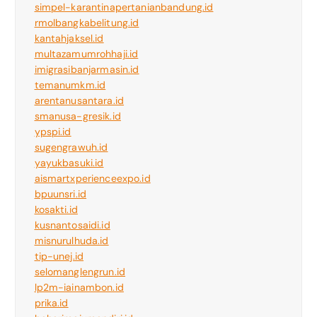
simpel-karantinapertanianbandung.id
rmolbangkabelitung.id
kantahjaksel.id
multazamumrohhaji.id
imigrasibanjarmasin.id
temanumkm.id
arentanusantara.id
smanusa-gresik.id
ypspi.id
sugengrawuh.id
yayukbasuki.id
aismartxperienceexpo.id
bpuunsri.id
kosakti.id
kusnantosaidi.id
misnurulhuda.id
tip-unej.id
selomanglengrun.id
lp2m-iainambon.id
prika.id