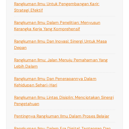
Rangkuman Ilmu Untuk Pengembangan Karir:
Strategi Efektif
Rangkuman Ilmu Dalam Penelitian: Menyusun
Kerangka Kerja Yang Komprehensif
Rangkuman Ilmu Dan Inovasi: Sinergi Untuk Masa
Depan
Rangkuman Ilmu: Jalan Menuju Pemahaman Yang
Lebih Dalam
Rangkuman Ilmu Dan Penerapannya Dalam
Kehidupan Sehari-Hari
Rangkuman Ilmu Lintas Disiplin: Menciptakan Sinergi
Pengetahuan
Pentingnya Rangkuman Ilmu Dalam Proses Belajar
Rangkuman Ilmu Dalam Era Digital: Tantangan Dan