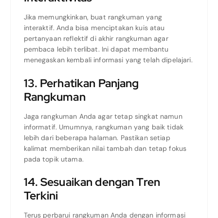
Jika memungkinkan, buat rangkuman yang
interaktif. Anda bisa menciptakan kuis atau
pertanyaan reflektif di akhir rangkuman agar
pembaca lebih terlibat. Ini dapat membantu
menegaskan kembali informasi yang telah dipelajari.
13. Perhatikan Panjang
Rangkuman
Jaga rangkuman Anda agar tetap singkat namun
informatif. Umumnya, rangkuman yang baik tidak
lebih dari beberapa halaman. Pastikan setiap
kalimat memberikan nilai tambah dan tetap fokus
pada topik utama.
14. Sesuaikan dengan Tren
Terkini
Terus perbarui rangkuman Anda dengan informasi