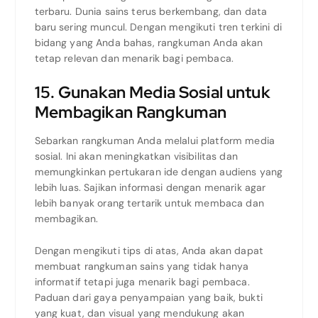
terbaru. Dunia sains terus berkembang, dan data
baru sering muncul. Dengan mengikuti tren terkini di
bidang yang Anda bahas, rangkuman Anda akan
tetap relevan dan menarik bagi pembaca.
15. Gunakan Media Sosial untuk
Membagikan Rangkuman
Sebarkan rangkuman Anda melalui platform media
sosial. Ini akan meningkatkan visibilitas dan
memungkinkan pertukaran ide dengan audiens yang
lebih luas. Sajikan informasi dengan menarik agar
lebih banyak orang tertarik untuk membaca dan
membagikan.
Dengan mengikuti tips di atas, Anda akan dapat
membuat rangkuman sains yang tidak hanya
informatif tetapi juga menarik bagi pembaca.
Paduan dari gaya penyampaian yang baik, bukti
yang kuat, dan visual yang mendukung akan