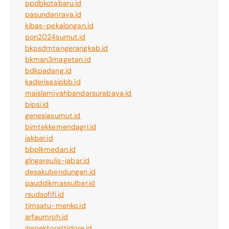
ppdbkotabaru.id
pasundanraya.id
kibas-pekalongan.id
pon2024sumut.id
bkpsdmtangerangkab.id
bkman3magetan.id
bdkpadang.id
kaderisasipbb.id
maislamiyahbandarsurabaya.id
bipsi.id
genesiasumut.id
bimtekkemendagri.id
jakbar.id
bbplkmedan.id
glngareulis-jabar.id
desakubendungan.id
pauddikmassulbar.id
rsudsofifi.id
timsatu-menko.id
arfaumroh.id
inspektorattidore.id