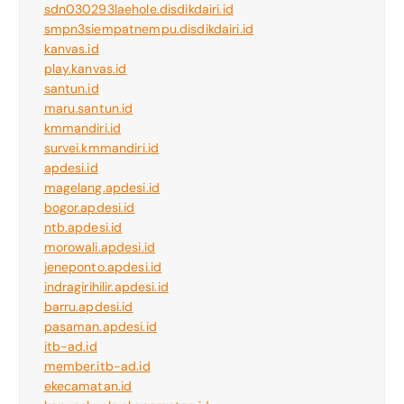
sdn030293laehole.disdikdairi.id
smpn3siempatnempu.disdikdairi.id
kanvas.id
play.kanvas.id
santun.id
maru.santun.id
kmmandiri.id
survei.kmmandiri.id
apdesi.id
magelang.apdesi.id
bogor.apdesi.id
ntb.apdesi.id
morowali.apdesi.id
jeneponto.apdesi.id
indragirihilir.apdesi.id
barru.apdesi.id
pasaman.apdesi.id
itb-ad.id
member.itb-ad.id
ekecamatan.id