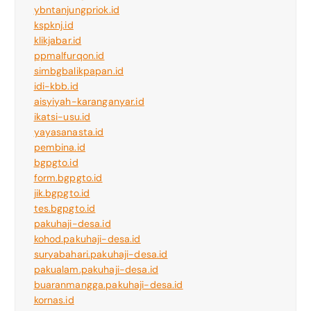
ybntanjungpriok.id
kspknj.id
klikjabar.id
ppmalfurqon.id
simbgbalikpapan.id
idi-kbb.id
aisyiyah-karanganyar.id
ikatsi-usu.id
yayasanasta.id
pembina.id
bgpgto.id
form.bgpgto.id
jik.bgpgto.id
tes.bgpgto.id
pakuhaji-desa.id
kohod.pakuhaji-desa.id
suryabahari.pakuhaji-desa.id
pakualam.pakuhaji-desa.id
buaranmangga.pakuhaji-desa.id
kornas.id